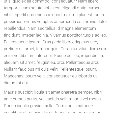
ut aliquid ex ea commodi consequatur? Nam libero
tempore, cum soluta nobis est eligendi optio cumque
nihil impedit quo minus id quod maxime placeat facere
possimus, omnis voluptas assumenda est, omnis dolor
repellendus. Nam sed tellus id magna elementum
tincidunt. Integer lacinia. Vivamus porttitor turpis ac leo.
Pellentesque ipsum. Cras pede libero, dapibus nec,
pretium sit amet, tempor quis. Curabitur vitae diam non
enim vestibulum interdum. Fusce dui leo, imperdiet in,
aliquam sit amet, feugiat eu, orci. Pellentesque arcu.
Nullam faucibus mi quis velit. Pellentesque ipsum.
Maecenas ipsum velit, consectetuer eu lobortis ut,
dictum at dui.
Mauris suscipit, ligula sit amet pharetra semper, nibh
ante cursus purus, vel sagittis velit mauris vel metus.
Donec iaculis gravida nulla. Cum sociis natoque
penatibus et magnis dis parturient montes, nascetur