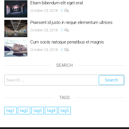
Etiam bibendum elit eget erat
October 23, 2018
0
Praesent id justo in neque elementum ultrices
October 23, 2018
0
Cum sociis natoque penatibus et magnis
October 23, 2018
0
SEARCH
TAGS
tag1
tag2
tag3
tag4
tag5