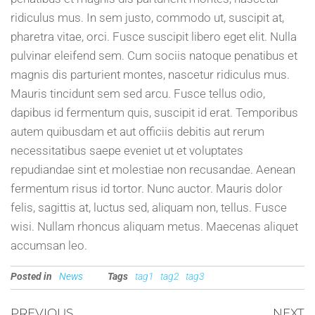
ridiculus mus. In sem justo, commodo ut, suscipit at,
pharetra vitae, orci. Fusce suscipit libero eget elit. Nulla
pulvinar eleifend sem. Cum sociis natoque penatibus et
magnis dis parturient montes, nascetur ridiculus mus.
Mauris tincidunt sem sed arcu. Fusce tellus odio,
dapibus id fermentum quis, suscipit id erat. Temporibus
autem quibusdam et aut officiis debitis aut rerum
necessitatibus saepe eveniet ut et voluptates
repudiandae sint et molestiae non recusandae. Aenean
fermentum risus id tortor. Nunc auctor. Mauris dolor
felis, sagittis at, luctus sed, aliquam non, tellus. Fusce
wisi. Nullam rhoncus aliquam metus. Maecenas aliquet
accumsan leo.
Posted in
News
Tags
tag1
tag2
tag3
PREVIOUS
NEXT