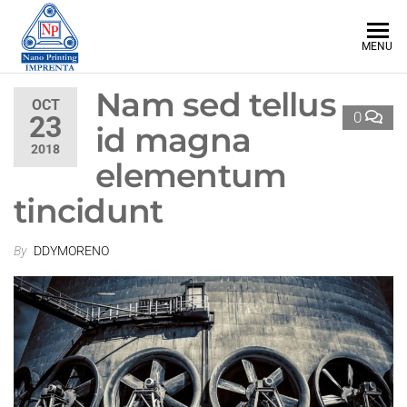
Nano
The
best
Printing
MENU
printing
services
en NY
Nam sed tellus
OCT
0
23
id magna
2018
elementum
tincidunt
By
DDYMORENO