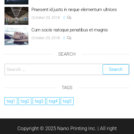
Praesent id justo in neque elementum ultrices
October 23, 2018
0
Cum sociis natoque penatibus et magnis
October 23, 2018
0
SEARCH
TAGS
tag1
tag2
tag3
tag4
tag5
Copyright © 2025 Nano Printing Inc. | All right