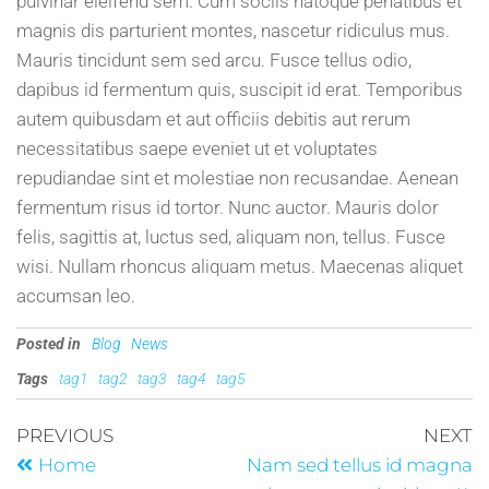
pulvinar eleifend sem. Cum sociis natoque penatibus et
magnis dis parturient montes, nascetur ridiculus mus.
Mauris tincidunt sem sed arcu. Fusce tellus odio,
dapibus id fermentum quis, suscipit id erat. Temporibus
autem quibusdam et aut officiis debitis aut rerum
necessitatibus saepe eveniet ut et voluptates
repudiandae sint et molestiae non recusandae. Aenean
fermentum risus id tortor. Nunc auctor. Mauris dolor
felis, sagittis at, luctus sed, aliquam non, tellus. Fusce
wisi. Nullam rhoncus aliquam metus. Maecenas aliquet
accumsan leo.
Posted in
Blog
News
Tags
tag1
tag2
tag3
tag4
tag5
PREVIOUS
NEXT
Home
Nam sed tellus id magna