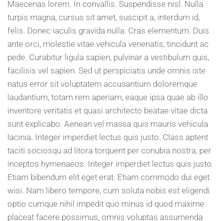
Maecenas lorem. In convallis. Suspendisse nisl. Nulla
turpis magna, cursus sit amet, suscipit a, interdum id,
felis. Donec iaculis gravida nulla. Cras elementum. Duis
ante orci, molestie vitae vehicula venenatis, tincidunt ac
pede. Curabitur ligula sapien, pulvinar a vestibulum quis,
facilisis vel sapien. Sed ut perspiciatis unde omnis iste
natus error sit voluptatem accusantium doloremque
laudantium, totam rem aperiam, eaque ipsa quae ab illo
inventore veritatis et quasi architecto beatae vitae dicta
sunt explicabo. Aenean vel massa quis mauris vehicula
lacinia. Integer imperdiet lectus quis justo. Class aptent
taciti sociosqu ad litora torquent per conubia nostra, per
inceptos hymenaeos. Integer imperdiet lectus quis justo.
Etiam bibendum elit eget erat. Etiam commodo dui eget
wisi. Nam libero tempore, cum soluta nobis est eligendi
optio cumque nihil impedit quo minus id quod maxime
placeat facere possimus, omnis voluptas assumenda